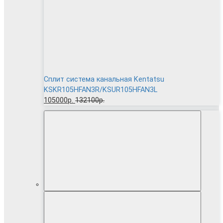
Сплит система канальная Kentatsu
KSKR105HFAN3R/KSUR105HFAN3L
105000р.
132100р.