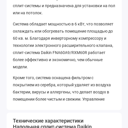
сплит-системы и предназначена для установки на пол
или на потолок.
Система обладает мощностью в 6 кВт, что позволяет
охлаждать или обогревать помещение площадью до
60 кв. м. Благодаря инверторному компрессору и
технологии электронного расширительного клапана,
сплит-система Daikin FNA60A9/RXM60R работает
более эффективно и экономично, чем обычные
модели.
Кроме того, система оснащена фильтром с
покрытием из серебра, который удаляет из воздуха
бактерии, вирусы и аллергены, что делает воздух в
помещении более чистым и свежим. Управление
системой происходит с помощью пульта
дистанционного управления, который имеет удобный
Технические характеристики
и интуитивно понятный интерфейс.
Напольная сплит-система Daikin