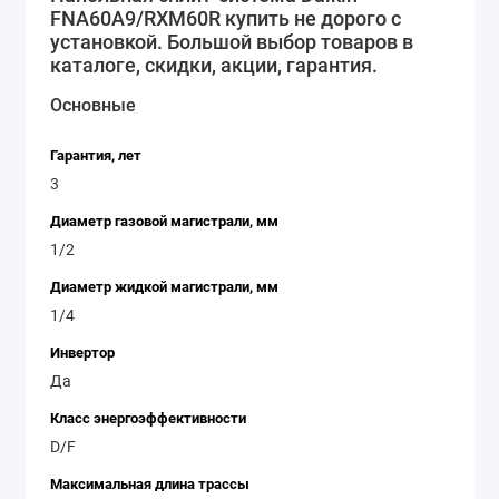
Если вы ищете качественную и надежную сплит-
FNA60A9/RXM60R купить не дорого с
установкой. Большой выбор товаров в
систему для своего дома или офиса, то Daikin
каталоге, скидки, акции, гарантия.
FNA60A9/RXM60R - идеальный выбор. Она обеспечит
комфортную температуру в любое время года и
Основные
сэкономит вам на электричестве благодаря своей
эффективности.
Гарантия, лет
3
Диаметр газовой магистрали, мм
1/2
Диаметр жидкой магистрали, мм
1/4
Инвертор
Да
Класс энергоэффективности
D/F
Максимальная длина трассы