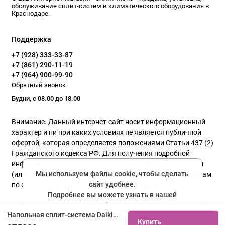
обслуживание сплит-систем и климатического оборудования в
Краснодаре.
Поддержка
+7 (928) 333-33-87
+7 (861) 290-11-19
+7 (964) 900-99-90
Обратный звонок
Будни, с 08.00 до 18.00
Внимание. Данный интернет-сайт носит информационный
характер и ни при каких условиях не является публичной
офертой, которая определяется положениями Статьи 437 (2)
Гражданского кодекса РФ. Для получения подробной
информации о наличии и стоимости указанных товаров и
Мы используем файлы cookie, чтобы сделать
(или) услуг, пожалуйста, обращайтесь к нашим менеджерам
сайт удобнее.
по email или телефону указанного в разделе контакты !
Подробнее вы можете узнать в нашей
политике конфиденциальности
Политика конфиденциальности
Напольная сплит-система Daikin FNA60A9/RXM60R купить не дорого с установкой. Большой выбор товаров в каталоге, скидки, акции, гарантия.
Купить
Соглашаюсь