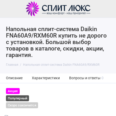
Напольная сплит-система Daikin
FNA60A9/RXM60R купить не дорого
с установкой. Большой выбор
товаров в каталоге, скидки, акции,
гарантия.
Главная
Напольная сплит-система Daikin FNA60A9/RXM60R
Описание
Характеристики
Вопросы и ответы
0
Акция
Популярный
Скоро закончится