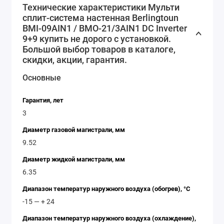
Технические характеристики Мульти
на протяжении всего времени работы устройства.
сплит-система настенная Berlingtoun
Кроме того, сплит-система Berlingtoun BMI-09AIN1 /
BMI-09AIN1 / BMO-21/3AIN1 DC Inverter
9+9 купить не дорого с установкой.
BMO-21/3AIN1 DC Inverter 9+9 оснащена функцией
Большой выбор товаров в каталоге,
автоматической диагностики, которая позволяет
скидки, акции, гарантия.
быстро обнаружить и устранить возможные
неисправности в работе устройства.
Основные
Если вы ищете надежную и эффективную сплит-
Гарантия, лет
систему для вашего дома или офиса, то Berlingtoun
3
BMI-09AIN1 / BMO-21/3AIN1 DC Inverter 9+9 - это
Диаметр газовой магистрали, мм
именно то, что вам нужно!
9.52
Характеристики товара:
Диаметр жидкой магистрали, мм
Мощность внутренних блоков: 9+9 тысяч BTU
6.35
Тип компрессора: инверторный
Диапазон температур наружного воздуха (обогрев), °C
Функции: автоматический режим,
-15 — + 24
автоматическая диагностика
Диапазон температур наружного воздуха (охлаждение),
Количество внутренних блоков: 2