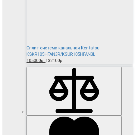
Сплит система канальная Kentatsu
KSKR105HFAN3R/KSUR105HFAN3L
105000р.
132100р.