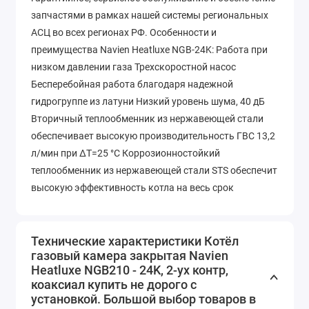
запчастями в рамках нашей системы региональных
АСЦ во всех регионах РФ. Особенности и
преимущества Navien Heatluxe NGB-24K: Работа при
низком давлении газа Трехскоростной насос
Бесперебойная работа благодаря надежной
гидрогруппе из латуни Низкий уровень шума, 40 дБ
Вторичный теплообменник из нержавеющей стали
обеспечивает высокую производительность ГВС 13,2
л/мин при ΔT=25 °С Коррозионностойкий
теплообменник из нержавеющей стали STS обеспечит
высокую эффективность котла на весь срок
эксплуатации Коаксиальное подключение дымохода
60/100а Более 500 сервисных центров от
Калининграда до Камчатки Удобный модельный ряд
Технические характеристики Котёл
газовый камера закрытая Navien
мощностей. Использование котлов с мощностью
Heatluxe NGB210 - 24K, 2-ух контр,
10/13/16/24 кВт в соответствии с теплопотерями
коаксиал купить не дорого с
помещения ведёт к существенной экономии газа,
установкой. Большой выбор товаров в
защищает оборудование от преждевременного