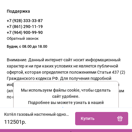
Поддержка
+7 (928) 333-33-87
+7 (861) 290-11-19
+7 (964) 900-99-90
Обратный звонок
Будни, с 08.00 до 18.00
Внимание. Данный интернет-сайт носит информационный
характер и ни при каких условиях не является публичной
офертой, которая определяется положениями Статьи 437 (2)
Гражданского кодекса РФ. Для получения подробной
информации о наличии и стоимости указанных товаров и
Мы используем файлы cookie, чтобы сделать
(или) услуг, пожалуйста, обращайтесь к нашим менеджерам
сайт удобнее.
по email или телефону указанного в разделе контакты !
Подробнее вы можете узнать в нашей
политике конфиденциальности
Политика конфиденциальности
Котёл газовый настенный одноконтурный Protherm Пантера 12KTO 12кВт купить не дорого с установкой. Большой выбор товаров в каталоге, скидки, акции, гарантия.
Купить
Соглашаюсь
112501р.