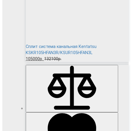
Сплит система канальная Kentatsu
KSKR105HFAN3R/KSUR105HFAN3L
105000р.
132100р.