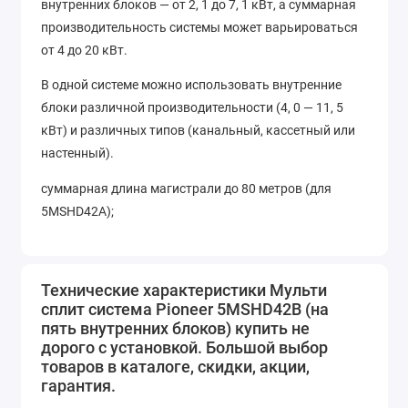
внутренних блоков — от 2, 1 до 7, 1 кВт, а суммарная
производительность системы может варьироваться
от 4 до 20 кВт.
В одной системе можно использовать внутренние
блоки различной производительности (4, 0 — 11, 5
кВт) и различных типов (канальный, кассетный или
настенный).
суммарная длина магистрали до 80 метров (для
5MSHD42A);
длина магистрали от наружного до внутреннего
блока до 25 метров (5MSHD42A);
перепад высот от наружного до внутреннего блока до
Технические характеристики Мульти
15 метров (5MSHD42A);
сплит система Pioneer 5MSHD42B (на
перепад высот между внутренними блоками до 7, 5 м.
пять внутренних блоков) купить не
дорого с установкой. Большой выбор
товаров в каталоге, скидки, акции,
гарантия.