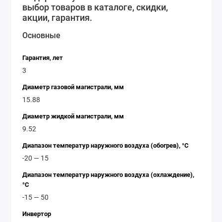
выбор товаров в каталоге, скидки,
системы под свои потребности и получить
акции, гарантия.
максимальный комфорт в любое время суток.
Основные
Купить Daikin FHA100A/RZQG100L9V – значит
получить надежное и качественное оборудование,
Гарантия, лет
которое прослужит многие годы и обеспечит
3
комфортный климат в вашем помещении.
Диаметр газовой магистрали, мм
15.88
Диаметр жидкой магистрали, мм
9.52
Диапазон температур наружного воздуха (обогрев), °C
-20 — 15
Диапазон температур наружного воздуха (охлаждение),
°C
-15 — 50
Инвертор