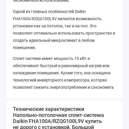
экономичное использование.
Одной из главных особенностей Daikin
FHA100A/RZQG100L9V является возможность
установки как на потолок, так и на пол. Это
позволяет оптимально использовать пространство и
создать идеальный микроклимат в любом
помещении.
Сплит-система имеет мощность 10 кВт и
обеспечивает быстрый и равномерный нагрев или
охлаждение помещения. Кроме того, она оснащена
технологией инверторного компрессора, которая
позволяет снизить энергопотребление и сэкономить
до 30% электроэнергии.
Daikin FHA100A/RZQG100L9V также имеет ряд
Технические характеристики
дополнительных функций, таких как автоматический
Напольно-потолочная сплит-система
режим работы, таймер и функцию "сон". Благодаря
Daikin FHA100A/RZQG100L9V купить
не дорого с установкой. Большой
этим функциям, вы сможете настроить работу сплит-