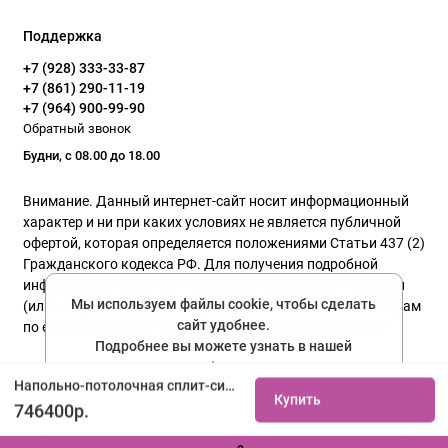
Поддержка
+7 (928) 333-33-87
+7 (861) 290-11-19
+7 (964) 900-99-90
Обратный звонок
Будни, с 08.00 до 18.00
Внимание. Данный интернет-сайт носит информационный
характер и ни при каких условиях не является публичной
офертой, которая определяется положениями Статьи 437 (2)
Гражданского кодекса РФ. Для получения подробной
информации о наличии и стоимости указанных товаров и
Мы используем файлы cookie, чтобы сделать
(или) услуг, пожалуйста, обращайтесь к нашим менеджерам
сайт удобнее.
по email или телефону указанного в разделе контакты !
Подробнее вы можете узнать в нашей
политике конфиденциальности
Политика конфиденциальности
Напольно-потолочная сплит-система Daikin FHA100A/RZQG100L9V купить не дорого с установкой. Большой выбор товаров в каталоге, скидки, акции, гарантия.
Купить
Соглашаюсь
746400р.