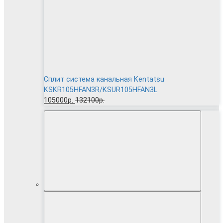
Сплит система канальная Kentatsu
KSKR105HFAN3R/KSUR105HFAN3L
105000р.
132100р.