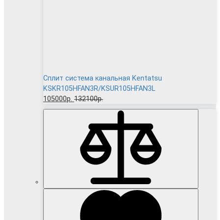
Сплит система канальная Kentatsu
KSKR105HFAN3R/KSUR105HFAN3L
105000р.
132100р.