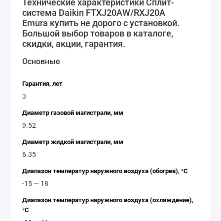
Технические характеристики Cплит-
поддерживать его на протяжении всего времени
система Daikin FTXJ20AW/RXJ20A
работы системы.
Emura купить не дорого с установкой.
Большой выбор товаров в каталоге,
Еще одним преимуществом данной модели является
скидки, акции, гарантия.
ее компактность и стильный дизайн. Она имеет
минималистичный дизайн, который позволяет ей
Основные
гармонично вписаться в любой интерьер. Кроме того,
сплит-система Daikin FTXJ20AW/RXJ20A Emura имеет
Гарантия, лет
небольшие размеры, что делает ее идеальным
3
решением для небольших помещений.
Диаметр газовой магистрали, мм
9.52
Наконец, стоит отметить, что данная модель сплит-
системы отличается высоким качеством и
Диаметр жидкой магистрали, мм
надежностью. Она произведена из
6.35
высококачественных материалов и имеет долгий
Диапазон температур наружного воздуха (обогрев), °C
срок службы, что позволяет ее использовать на
-15 — 18
протяжении многих лет без каких-либо проблем.
Диапазон температур наружного воздуха (охлаждение),
Характеристики:
°C