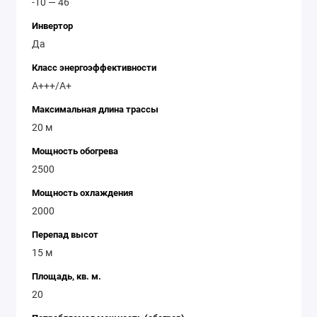
-10 — 46
Мощность охлаждения: 2.0 кВт
Мощность обогрева: 2.5 кВт
Инвертор
Класс энергоэффективности: A++/A+
Да
Инверторный компрессор
Класс энергоэффективности
Функция интеллектуальной автоматической
A+++/A+
регулировки температуры
Максимальная длина трассы
Компактный дизайн
20 м
Высокое качество и надежность
Мощность обогрева
2500
Мощность охлаждения
2000
Перепад высот
15 м
Площадь, кв. м.
20