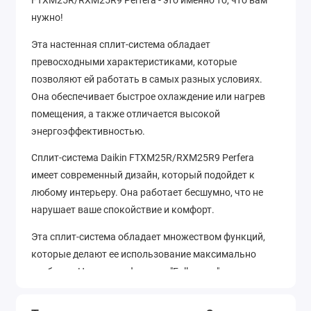
FTXM25R/RXM25R9 Perfera - это именно то, что вам
нужно!
Эта настенная сплит-система обладает
превосходными характеристиками, которые
позволяют ей работать в самых разных условиях.
Она обеспечивает быстрое охлаждение или нагрев
помещения, а также отличается высокой
энергоэффективностью.
Сплит-система Daikin FTXM25R/RXM25R9 Perfera
имеет современный дизайн, который подойдет к
любому интерьеру. Она работает бесшумно, что не
нарушает ваше спокойствие и комфорт.
Эта сплит-система обладает множеством функций,
которые делают ее использование максимально
удобным. Например, функция "Follow me" позволяет
контролировать температуру в комнате на основе
показаний датчика на пульте дистанционного