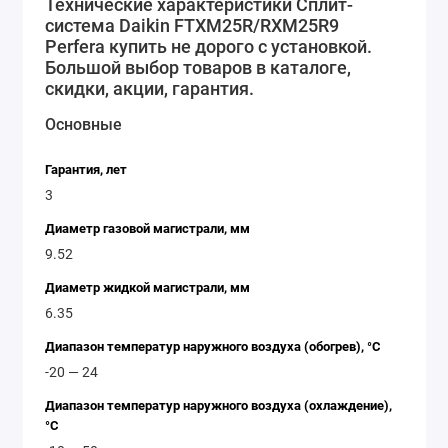
Технические характеристики Cплит-
управления. А функция "Econo" позволяет снизить
система Daikin FTXM25R/RXM25R9
расход электроэнергии во время работы системы.
Perfera купить не дорого с установкой.
Большой выбор товаров в каталоге,
Сплит-система Daikin FTXM25R/RXM25R9 Perfera - это
скидки, акции, гарантия.
надежный и долговечный выбор для вашего дома
Основные
или офиса.
Характеристики товара:
Гарантия, лет
3
Мощность охлаждения: 2,5 кВт
Диаметр газовой магистрали, мм
Мощность нагрева: 3,2 кВт
9.52
Класс энергоэффективности: A++
Режимы работы: охлаждение, нагрев, осушение
Диаметр жидкой магистрали, мм
воздуха
6.35
Шум при работе: 19 дБ
Диапазон температур наружного воздуха (обогрев), °C
-20 — 24
Диапазон температур наружного воздуха (охлаждение),
°C