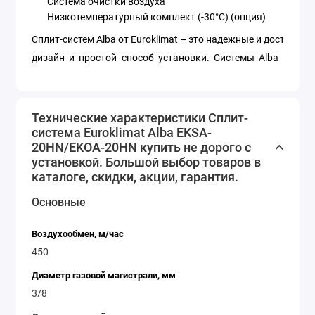
Система очистки воздуха
Низкотемпературный комплект (-30°C) (опция)
Сплит-систем Alba от Euroklimat – это надежные и доступн
дизайн и простой способ установки. Системы Alba могут
помещении. Модели доступны в различных мощностях, что
Кондиционер Euroklimat Alba EKSA-20HN/EKOA-20HN купить 
и России.
Технические характеристики Сплит-
система Euroklimat Alba EKSA-
20HN/EKOA-20HN купить не дорого с
установкой. Большой выбор товаров в
каталоге, скидки, акции, гарантия.
Основные
Воздухообмен, м/час
450
Диаметр газовой магистрали, мм
3/8