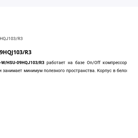
9HQJ103/R3
9HQJ103/R3
3-W/HSU-09HQJ103/R3
работает на базе On/Off компрессора в 
и занимает минимум полезного пространства. Корпус в белом цве