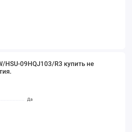
ых устройств, которые
мата внутри различных
/R3-W/HSU-09HQJ103/R3
-W/HSU-09HQJ103/R3 купить не
тия.
Да