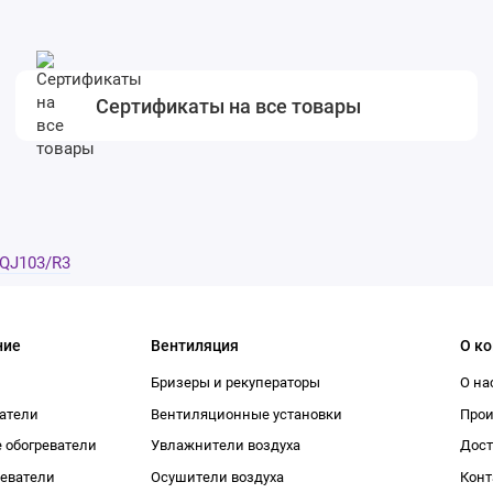
Сертификаты на все товары
QJ103/R3
ние
Вентиляция
О к
Бризеры и рекуператоры
О на
атели
Вентиляционные установки
Про
 обогреватели
Увлажнители воздуха
Дост
реватели
Осушители воздуха
Конт