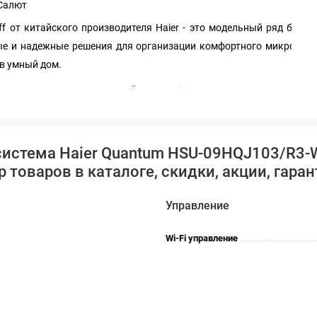
 Салют
 от китайского производителя Haier - это модельный ряд бытов
ные и надежные решения для организации комфортного микрокли
в умный дом.
HQJ103/R3 купить по низкой цене. Haier Quantum HSU-09HQJ103
ндиционера под ключ.
 система Haier Quantum HSU-09HQJ103/R3
товаров в каталоге, скидки, акции, гаран
Управление
Wi-Fi управление