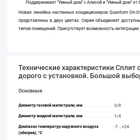
Поддерживает "Умный дом" с Алисой и "Умный дом" от
Новая линейка настенных кондиционеров Quantum On-Off
представлены в двух цветах. Серия объединяет доступ
типов помещений. Присутствует возможность интеграции 
Кондиционер Haier Quantum HSU-09HQJ103/R3-W/HSU-09
отзывы, доставка по Краснодару и России. Установка ко
Технические характеристики Сплит
дорого с установкой. Большой выбор 
Основные
Диаметр газовой магистрали, мм
3/8
Диаметр жидкой магистрали, мм
1/4
Диапазон температур наружного воздуха
-7...+24
(обогрев), °C