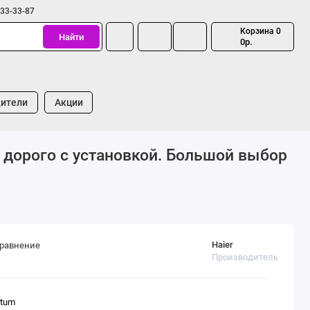
333-33-87
Корзина
0
Найти
0р.
ители
Акции
 дорого с установкой. Большой выбор
Haier
сравнение
Производитель
ntum