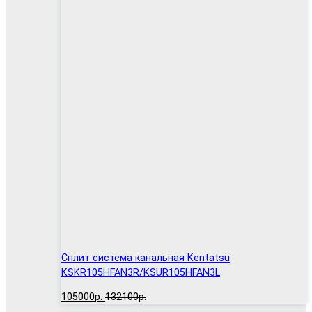
Сплит система канальная Kentatsu
KSKR105HFAN3R/KSUR105HFAN3L
105000р.
132100р.