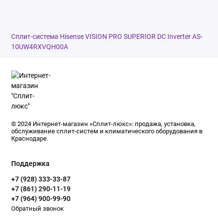
внутреннего и наружного блоков ICE CLEAN;
Инновационная технология Hi Nano;
Подогрев дренажного поддона наружного
блока;
Дежурный обогрев +8 °С;
Сплит-система Hisense VISION PRO SUPERIOR DC Inverter AS-
Встроенный модуль Wi-Fi;
10UW4RXVQH00A
Низкий уровень шума 18 дБ(А);
Управление картой доступа;
SMART EYE;
Раздельное управление вертикальными
жалюзи;
Интеллектуальная функция ASSISTANT
INTELLIGENT;
Управление воздушным потоком 4D AUTO
AIR;
Работа на обогрев при t -25°С наружного
© 2024 Интернет-магазин «Сплит-люкс»: продажа, установка,
воздуха;
обслуживание сплит-систем и климатического оборудования в
Режимы Sleep, Smart, Super, Dimmer, функция
Краснодаре.
I Feel;
Авторестарт, самодиагностика;
Электронный расширительный вентиль
Поддержка
+7 (928) 333-33-87
+7 (861) 290-11-19
+7 (964) 900-99-90
Обратный звонок