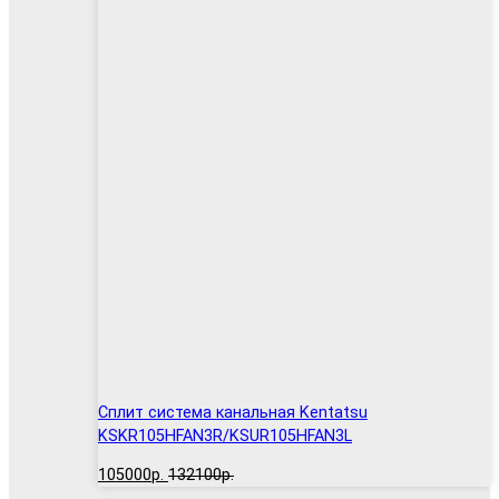
Сплит система канальная Kentatsu
KSKR105HFAN3R/KSUR105HFAN3L
105000р.
132100р.