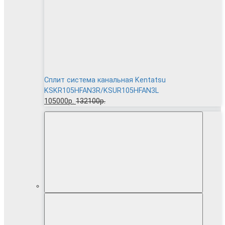
Сплит система канальная Kentatsu
KSKR105HFAN3R/KSUR105HFAN3L
105000р.
132100р.