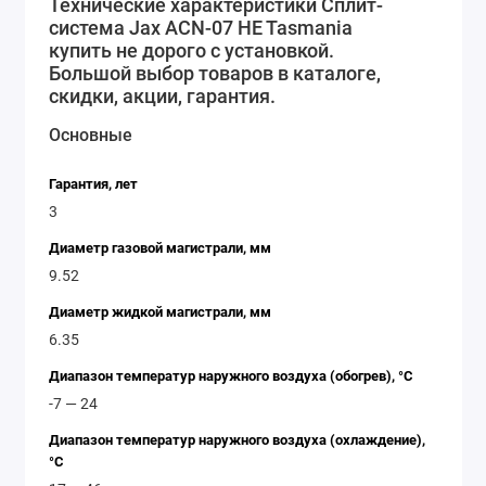
Технические характеристики Сплит-
позволяет обнаружить и устранить
система Jax ACN-07 HE Tasmania
неисправности в работе кондиционера;
купить не дорого с установкой.
Функция "Сон", которая позволяет снизить шум
Большой выбор товаров в каталоге,
в работе кондиционера в ночное время;
скидки, акции, гарантия.
Функция "Таймер", которая позволяет задать
Основные
время включения и выключения кондиционера;
Функция "Самоочистка", которая позволяет
Гарантия, лет
автоматически очистить внутренний блок
3
кондиционера от пыли и грязи.
Диаметр газовой магистрали, мм
Кондиционеры Jax ACN-07 HE Tasmania - это
9.52
надежное и удобное решение для обеспечения
Диаметр жидкой магистрали, мм
комфортной температуры в вашем доме или офисе.
6.35
Диапазон температур наружного воздуха (обогрев), °C
-7 — 24
Диапазон температур наружного воздуха (охлаждение),
°C