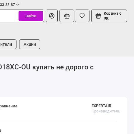
333-33-87
Корзина
0
Найти
0р.
ители
Акции
D18XC-OU купить не дорого с
EXPERTAIR
сравнение
Производитель
D