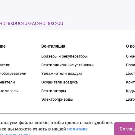
C-HD18XDUC-IU/ZAC-HD18XC-OU
ние
Вентиляция
О к
Бризеры и рекуператоры
О на
атели
Вентиляционные установки
Про
 обогреватели
Увлажнители воздуха
Дост
реватели
Осушители воздуха
Конт
ые завесы
Вентиляторы
Коды
Электроприводы
Дого
рактер и ни при каких условиях не является публичной офер
льзуем файлы cookie, чтобы сделать сайт удобнее.
рмации о наличии и стоимости указанных товаров и (или) ус
Согла
нее вы можете узнать в нашей
политике