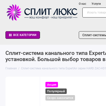
О нас
Услуги
Сплит-систем
ВСЕ КАТЕГОРИИ
Сплит-система канального типа Exper
установкой. Большой выбор товаров в к
Главная
Сплит-система канального типа ExpertAir серии HARD ZAC-H
Акция
Популярный
Скоро закончится