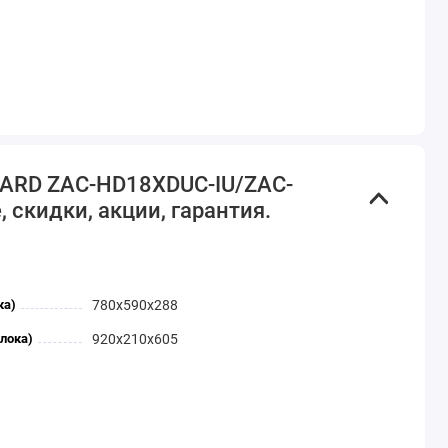
ров, которые оснащены
ические сплит-системы
етра и комплектуются
 HARD ZAC-HD18XDUC-IU/ZAC-
C-IU / ZAC-HD18XC-OU
 скидки, акции, гарантия.
ка)
780x590x288
лока)
920x210x605