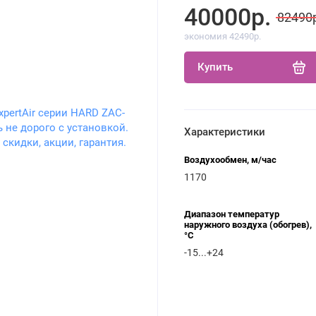
40000р.
82490
экономия 42490р.
Купить
Характеристики
Воздухообмен, м/час
1170
Диапазон температур
наружного воздуха (обогрев),
°C
-15...+24