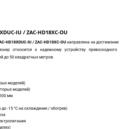
XDUC-IU / ZAC-HD18XC-OU
AC
-
HD
18
XDUC
-
IU
/
ZAC
-
HD
18
XC
-
OU
направлена на достижение опт
ионер относится к надежному устройству превосходного каче
й до 50 квадратных метров.
рых моделей)
оторых моделей)
200 мм
до -15 °С на охлаждение / обогрев)
уха
лектропитания
делях)