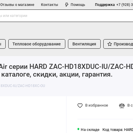
Отзывы о магазине
Контакты
Помощь
Поддержка
+7 (928) 
ы
Тепловое оборудование
Вентиляция
Производ
tAir серии HARD ZAC-HD18XDUC-IU/ZAC-H
аталоге, скидки, акции, гарантия.
D18XDUC-IU/ZAC-HD18XC-OU
В избранное
В 
На складе
Код товара: HAR