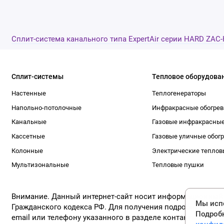
Сплит-система канального типа ExpertAir серии HARD ZA
Сплит-системы
Тепловое оборудова
Настенные
Теплогенераторы
Напольно-потолочные
Инфракрасные обогрев
Канальные
Газовые инфракрасные
Кассетные
Газовые уличные обог
Колонные
Электрические теплов
Мультизональные
Тепловые пушки
Внимание. Данный интернет-сайт носит информационный ха
Мы испо
Гражданского кодекса РФ. Для получения подробной инфо
Подроб
email или телефону указанного в разделе контакты !