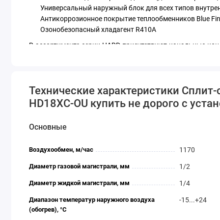
Универсальный наружный блок для всех типов внутре
Антикоррозионное покрытие теплообменников Blue Fi
Озонобезопасный хладагент R410A
В ассортименте серии HARD присутствуют канальные кон
насосом для отвода дренажа, регулируют статистически
размещаются в помещениях коммерческого, промышлен
проводным пультом.
Технические характеристики Сплит-
Кондиционер EXPERTAIR HARD ZAC-HD18XDUC-IU / ZAC-H
HD18XC-OU купить не дорого с устан
отзывы, доставка по Краснодару и России.
Основные
Воздухообмен, м/час
1170
Диаметр газовой магистрали, мм
1/2
Диаметр жидкой магистрали, мм
1/4
Диапазон температур наружного воздуха
-15...+24
(обогрев), °C