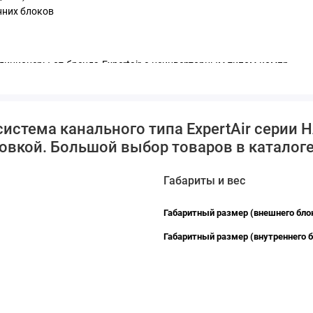
нних блоков
n
диционеры от бренда Expertair с неинверторным типом компрессо
й напор, а забор воздуха осуществляется снизу и сбоку. Класс
ного типов, площадь которых не превышает 161 квадратных м
система канального типа ExpertAir серии
D18XC-OU купить по низкой цене. EXPERTAIR HARD ZAC-HD18XDU
овкой. Большой выбор товаров в каталоге,
Габариты и вес
Габаритный размер (внешнего бло
Габаритный размер (внутреннего б