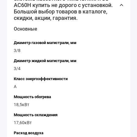
осуществляет бесперебойную работу каждого кондиционера
AC60H купить не дорого с установкой.
Большой выбор товаров в каталоге,
Кондиционер ISHIMATSU AC60H купить по низкой
скидки, акции, гарантия.
цене. ISHIMATSU AC60H отзывы, доставка по
Краснодару и России.
Основные
Диаметр газовой магистрали, мм
3/8
Диаметр жидкой магистрали, мм
3/4
Класс энергоэффективности
А
Мощность обогрева
18,5кВт
Мощность охлаждения
17,60кВт
Расход воздуха