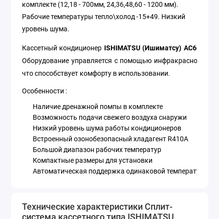
комплекте (12,18 - 700мм, 24,36,48,60 - 1200 мм).
Рабочие температуры тепло\холод -15+49. Низкий
уровень шума.
Кассетный кондиционер
ISHIMATSU (Ишиматсу) AC60H
осу
Оборудование управляется с помощью инфракрасного пул
что способствует комфорту в использовании.
Особенности :
Наличие дренажной помпы в комплекте
Возможность подачи свежего воздуха снаружи
Низкий уровень шума работы кондиционеров
Встроенный озонобезопасный хладагент R410A
Большой диапазон рабочих температур
Компактные размеры для установки
Автоматическая поддержка одинаковой температуры
Встроенный предварительный фильтр очистки
Данная серия кассетных кондиционеров прекрасно под
Технические характеристики Сплит-
заданной температуры. В комплекте со всеми моделям
система кассетного типа ISHIMATSU