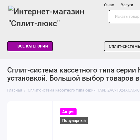
О нас
Услуги
Сплит-систем
ВСЕ КАТЕГОРИИ
Cплит-система кассетного типа сери
установкой. Большой выбор товаров в к
Главная
Cплит-система кассетного типа серии HARD ZAC-HD24XCAC-
Акция
Популярный