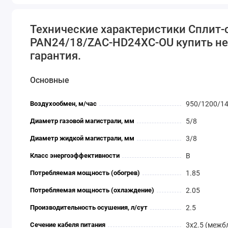
Функция авторестарта / перезапуска после перебоя э
Широкий ассортимент кассетных сплит-систем классич
Технические характеристики Cплит-
серии HARD. В комплекте каждого аппарата идет панель
PAN24/18/ZAC-HD24XC-OU купить не д
а для подачи свежего воздуха можно подключать возд
гарантия.
24/36/48/60 – полноразмерные с панелями для кругово
Основные
Воздухообмен, м/час
950/1200/1
Диаметр газовой магистрали, мм
5/8
Диаметр жидкой магистрали, мм
3/8
Класс энергоэффективности
В
Потребляемая мощность (обогрев)
1.85
Потребляемая мощность (охлаждение)
2.05
Производительность осушения, л/сут
2.5
Сечение кабеля питания
3x2.5 (межбл