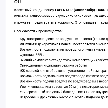
OU
Кассетный кондиционер
EXPERTAIR
(Экспертэйр)
HARD
пультом. Теплообменник наружного блока оснащен анти
и помогает предотвратить коррозию. Это повышает надеж
Особенности и преимущества:
Круговое распределение воздушных потоков (только д
ИК-пульт и декоративная панель поставляется в компл
Возможность подключения проводного пульта управл
Функция IFEEL.
Зимний комплект в стандартной комплектации (работа 
Светодиодная индикация режима работы
ЖК дисплей для отображения установленной температу
Возможность подключения воздуховода свежего возд
Возможность подачи воздуха по воздуховодам в небо
Увеличенная длина трассы до 50 м (на некоторых моде
Универсальный наружный блок для всех типов внутре
Встроенный дренажный насос с высотой подъёма до 1
Антикоррозионное покрытие теплообменников Blue Fi
Озонобезопасный хладагент R410A