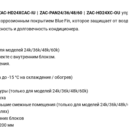
ZAC
-
HD
24
XCAC
-
IU
|
ZAC
-
PAN
24/36/48/60 |
ZAC
-
HD
24
XC
-
OU
управля
коррозионным покрытием Blue Fin, которое защищает от воздейс
ность и долговечность кондиционера.
ля моделей 24k/36k/48k/60k)
екте с внутренним блоком.
ения.
до -15 °С на охлаждение / обогрев)
ры (только для моделей 24k/36k/48k/60k)
уха
льшие смежные помещения (только для моделей 24k/36k/48k/60k)
лях)
нних блоков
200 мм
n