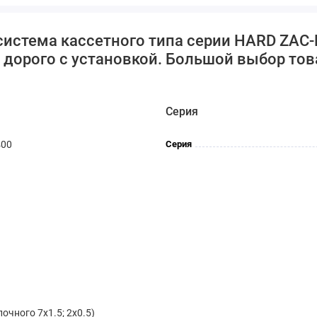
лектропитания
еского типа с ротационными компрессорами представлен торгов
система кассетного типа серии HARD ZAC
 и ИК дистанционный пульт. Кондиционеры поставляются со встро
орого с установкой. Большой выбор товар
уховоды. Компактные размеры корпусов характерны моделям с 
Серия
400
Серия
очного 7x1.5; 2x0.5)