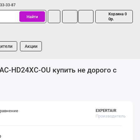
333-33-87
Корзина
0
Найти
0р.
ители
Акции
AC-HD24XC-OU купить не дорого с
EXPERTAIR
сравнение
Производитель
D