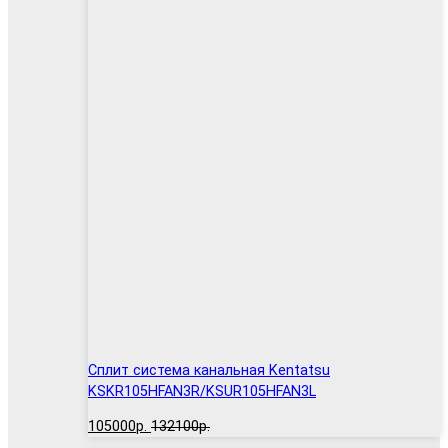
Сплит система канальная Kentatsu
KSKR105HFAN3R/KSUR105HFAN3L
105000р.
132100р.