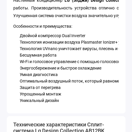
Настенный кондиционер
LG (ЭлДжи) Design Collection 
работы. Производительность устройства отлично сочет
Улучшенная система очистки воздуха значительно улучшает
Особенности и преимущества:
Двойной компрессор Dual Inverter
Технология ионизации воздуха Plasmaster Ionizer+ устра
Технология UVnano уничтожает вирусы, плесень и бакт
Бесшумная работа
Wi-Fi и голосовое управление с помощью голосового по
Энергосбережение и быстрое охлаждение
Умная диагностика
Оптимальный воздушный поток, который равномерно р
Защита от перегрева
Упрощенный монтаж
Уникальный дизайн
Мировой лидер в производстве бытовой техники LG представ
данной коллекции выполнены в двух основных цветах - 
Технические характеристики Сплит-
обеспечивают бытовые помещения максимально комфортн
система Lg Design Collection AB12BK