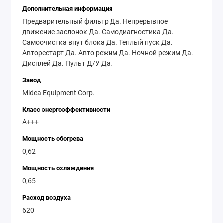
современных технологий — все это полностью
Дополнительная информация
удовлетворит потребности любого покупателя.
Предварительный фильтр Да. Непрерывное
Ассортимент стильных и практичных моделей
движение заслонок Да. Самодиагностика Да.
мощностью от 2,64 кВт подарит ощущение комфорта
Самоочистка внут блока Да. Теплый пуск Да.
Авторестарт Да. Авто режим Да. Ночной режим Да.
не только в доме, но и на работе.
Дисплей Да. Пульт Д/У Да.
Завод
Кондиционер Midea Breezeless MSFA2W-09N8D6-
Midea Equipment Corp.
I/MSFA1-09N8D6-O купить по низкой цене. Midea
Класс энергоэффективности
Breezeless MSFA2W-09N8D6-I/MSFA1-09N8D6-O
A+++
отзывы, доставка по Краснодару и России.
Мощность обогрева
0,62
Мощность охлаждения
0,65
Расход воздуха
620