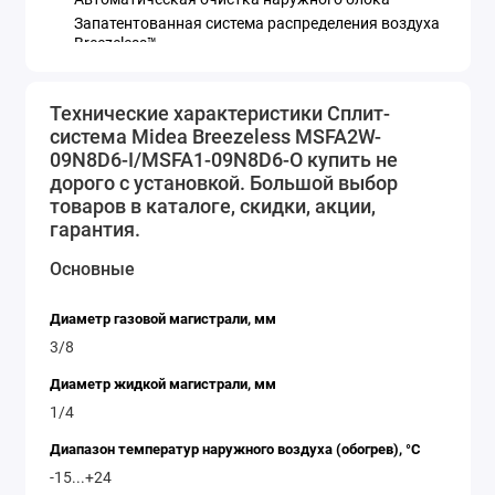
Запатентованная система распределения воздуха
Breezeless™
Распределение воздуха на 360° благодаря
боковым выходным отверстиям для воздуха S-
образной формы
Технические характеристики Сплит-
Первая в мире система воздухораспределения
система Midea Breezeless MSFA2W-
TwinFlap™ имеющая 7928 мини-отверстий
09N8D6-I/MSFA1-09N8D6-O купить не
специальной формы Matrix
дорого с установкой. Большой выбор
Стабильная работа на обогрев при -15 градусов
товаров в каталоге, скидки, акции,
наружной температуры
гарантия.
Комфорт при стабильной температуре
Режим «i-ECO»
Основные
Самодиагностика, авторестарт, таймер
CoolBoost — ускоренное охлаждение всего за 6
Диаметр газовой магистрали, мм
секунд
3/8
Рекордно низкий уровень шума 20 дБ(А)
Inverter Quattro
Диаметр жидкой магистрали, мм
1/4
Обновленная серия инверторных сплит-систем
BREEZELESS (MSFA) известной торговой марки Midea
Диапазон температур наружного воздуха (обогрев), °C
наделена множеством режимов, функций,
-15...+24