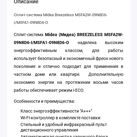
Описание
Сплит-система Midea Breezeless MSFA2W-09N8D6-
I/MSFA1-09N8D6-O
Сплит-система
Midea
(Мидеа) BREEZELESS MSFA
2W
-
09N
8D
6-I
/MSFA
1-09N
8D
6-O
наделена высоким
энергоэффективным классом, для работы
использует безопасный и экономичный фреон нового
поколения и отлично подходит для применения в
частном доме или квартире. Дополнительную
экономию энергии на протяжении восьми часов
работы обеспечивает режим i-ECO.
Особенности и преимущества:
Класс энергоэффективности "А+++"
Wi-Fi-контроллер в комплекте поставки
Стильный и удобный инфракрасный пульт
дистанционного управления
Автоматическая очистка наружного блока