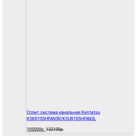
Сплит система канальная Kentatsu
KSKR105HFAN3R/KSUR105HFAN3L
105000р.
132100р.