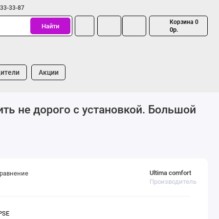
333-33-87
Корзина
0
Найти
0р.
ители
Акции
ить не дорого с установкой. Большой
Ultima comfort
сравнение
Производитель
PSE