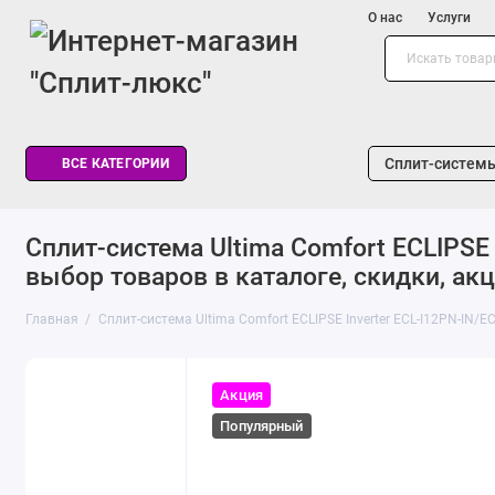
О нас
Услуги
Сплит-систем
ВСЕ КАТЕГОРИИ
Cплит-система Ultima Comfort ECLIPSE 
выбор товаров в каталоге, скидки, акц
Главная
Cплит-система Ultima Comfort ECLIPSE Inverter ECL-I12PN-IN/E
Акция
Популярный