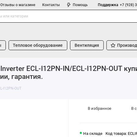
Отзывы о магазине
Контакты
Помощь
Поддержка
+7 (928) 
ы
Тепловое оборудование
Вентиляция
Производ
Inverter ECL-I12PN-IN/ECL-I12PN-OUT куп
ии, гарантия.
CL-I12PN-OUT
В избранное
В 
На складе
Код товара: ECLI