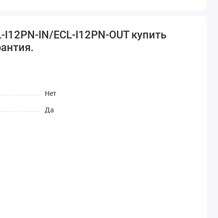
L-I12PN-IN/ECL-I12PN-OUT купить
рантия.
Нет
Да