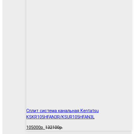
Сплит система канальная Kentatsu
KSKR105HFAN3R/KSUR105HFAN3L
105000р.
132100р.