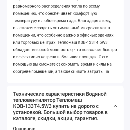
равномерного распределения тепла по всему
помещению, что обеспечивает комфортную
температуру в любое время года. Благодаря этому,
вы сможете создать оптимальный микроклимат в
помещении, что особенно важно в офисных зданиях
или торговых центрах. Тепломаш КЭВ-133Т4.5W3
обладает высокой мощностью, что позволяет быстро
и эффективно нагревать большие площади. С его
помощью вы сможете сэкономить время и силы на
обогреве помещений, а также снизить затраты на
электроэнергию. Это особенно актуально в условиях
постоянно растущих тарифов. Еще одним
преимуществом данного тепловентилятора является
Технические характеристики Водяной
тепловентилятор Тепломаш
его надежность и долговечность. Он изготовлен из
КЭВ-133Т4.5W3 купить не дорого с
высококачественных материалов, которые
установкой. Большой выбор товаров в
обеспечивают его долгий срок службы. Вы можете
каталоге, скидки, акции, гарантия.
быть уверены, что этот товар прослужит вам долгие
Основные
годы, не требуя дополнительных затрат на ремонт