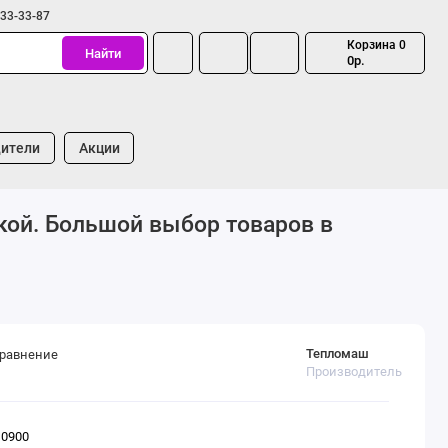
333-33-87
Корзина
0
Найти
0р.
ители
Акции
кой. Большой выбор товаров в
Тепломаш
сравнение
Производитель
10900