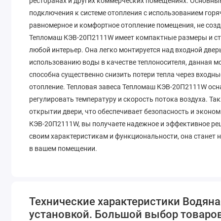
ресторанах и других коммерческих помещениях. Основн
подключения к системе отопления с использованием горяч
равномерное и комфортное отопление помещения, не созд
Тепломаш КЭВ-20П2111W имеет компактные размеры и сти
любой интерьер. Она легко монтируется над входной двер
использованию воды в качестве теплоносителя, данная 
способна существенно снизить потери тепла через входны
отопление. Тепловая завеса Тепломаш КЭВ-20П2111W осн
регулировать температуру и скорость потока воздуха. Т
открытии двери, что обеспечивает безопасность и эконо
КЭВ-20П2111W, вы получаете надежное и эффективное ре
своим характеристикам и функциональности, она стане
в вашем помещении.
Технические характеристики Водяна
установкой. Большой выбор товаров 