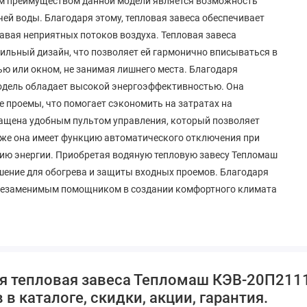
ым преимуществом данной модели является возможность
ей воды. Благодаря этому, тепловая завеса обеспечивает
авая неприятных потоков воздуха. Тепловая завеса
льный дизайн, что позволяет ей гармонично вписываться в
ью или окном, не занимая лишнего места. Благодаря
модель обладает высокой энергоэффективностью. Она
е проемы, что помогает сэкономить на затратах на
ащена удобным пультом управления, который позволяет
акже она имеет функцию автоматического отключения при
мию энергии. Приобретая водяную тепловую завесу Тепломаш
шение для обогрева и защиты входных проемов. Благодаря
т незаменимым помощником в создании комфортного климата
я тепловая завеса Тепломаш КЭВ-20П2111
в каталоге, скидки, акции, гарантия.