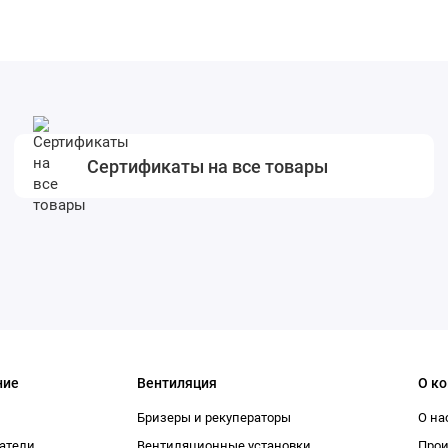
Сертификаты на все товары
ние
Вентиляция
О к
Бризеры и рекуператоры
О на
атели
Вентиляционные установки
Про