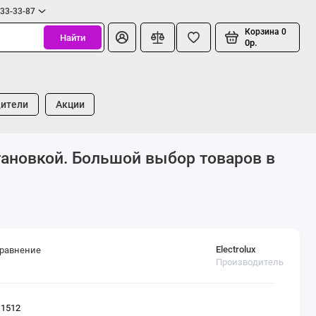
333-33-87
Корзина
0
Найти
0р.
ители
Акции
становкой. Большой выбор товаров в
Electrolux
сравнение
Производитель
11512