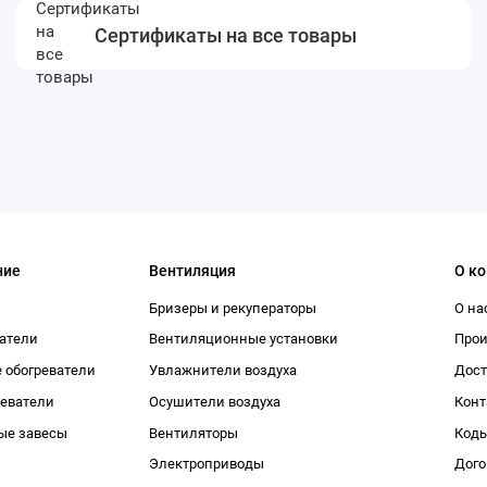
Сертификаты на все товары
ние
Вентиляция
О к
Бризеры и рекуператоры
О на
атели
Вентиляционные установки
Про
 обогреватели
Увлажнители воздуха
Дост
реватели
Осушители воздуха
Конт
ые завесы
Вентиляторы
Коды
Электроприводы
Дого