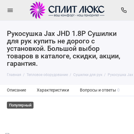
Рукосушка Jax JHD 1.8P Сушилки
для рук купить не дорого с
установкой. Большой выбор
товаров в каталоге, скидки, акции,
гарантия.
Главная
Тепловое оборудование
Сушилки для рук
Рукосушка Jax
Описание
Характеристики
Вопросы и ответы
0
Популярный