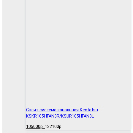
Сплит система канальная Kentatsu
KSKR105HFAN3R/KSUR105HFAN3L
105000р.
132100р.