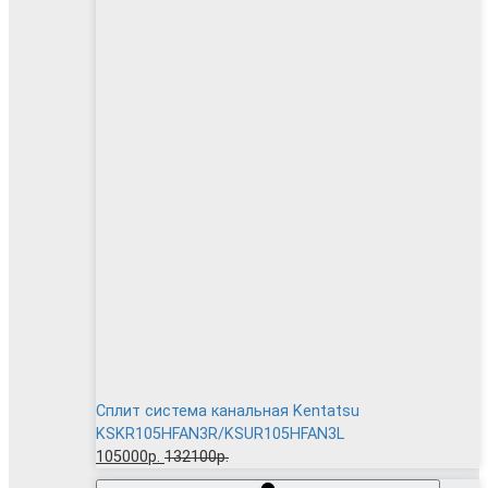
Сплит система канальная Kentatsu
KSKR105HFAN3R/KSUR105HFAN3L
105000р.
132100р.