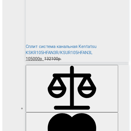
Сплит система канальная Kentatsu
KSKR105HFAN3R/KSUR105HFAN3L
105000р.
132100р.