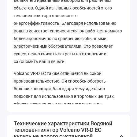
делают его идеальным выбором для различных
объектов. Одной из главных особенностей этого
тепловентилятора является его
энергоэффективность. Благодаря использованию
воды в качестве теплоносителя, он работает намного
более экономично по сравнению с обычными
электрическими обогревателями. Это позволяет
существенно снизить затраты на отопление и
сэкономить ваши деньги.
Volcano VR-D EC также отличается высокой
производительностью. Он способен обогреть
большие площади, благодаря чему идеально
подходит для использования в торговых центрах,
офисах, ресторанах и других коммерческих
помещениях. Благодаря мощному вентилятору и
эффективной системе распределения тепла, он
Технические характеристики Водяной
равномерно нагревает воздух, обеспечивая
тепловентилятор Volcano VR-D EC
комфортную температуру в помещении. Но
купить не дорого с установкой.