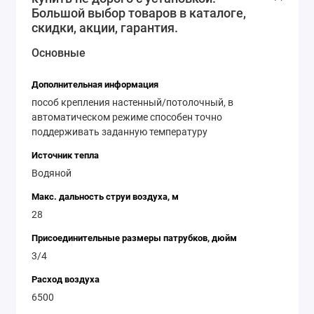
Большой выбор товаров в каталоге,
преимущества Volcano VR-D EC не ограничиваются
скидки, акции, гарантия.
только энергоэффективностью и
производительностью. Этот тепловентилятор также
Основные
обладает удобством использования и надежностью.
Он оснащен интуитивно понятным пультом
Дополнительная информация
управления, который позволяет легко настроить
пособ крепления настенный/потолочный, в
нужную температуру и скорость вентиляции. Кроме
автоматическом режиме способен точно
поддерживать заданную температуру
того, он имеет защиту от перегрева и влаги, что
обеспечивает безопасность его эксплуатации.
Источник тепла
Водяной тепловентилятор Volcano VR-D EC - это
Водяной
надежное и эффективное решение для обогрева
Макс. дальность струи воздуха, м
помещений. Он сочетает в себе высокую
28
производительность, экономичность и удобство
Присоединительные размеры патрубков, дюйм
использования. Будь то коммерческое или жилое
3/4
помещение, этот тепловентилятор справится с
задачей и обеспечит комфортную температуру в
Расход воздуха
любое время года.
6500