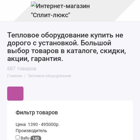
Тепловое оборудование купить не
Котлы
дорого с установкой. Большой
Тепловые пушки
выбор товаров в каталоге, скидки,
акции, гарантия.
Газовые инфракрасные обогреватели
687 товаров
Газовые уличные обогреватели
Главная
Тепловое оборудование
Водяные тепловые завесы
Полотенцесушители
Фильтр товаров
Инфракрасные обогреватели
Цена
1390
-
495000
р.
Производитель
Сушилки для рук
Ballu
142