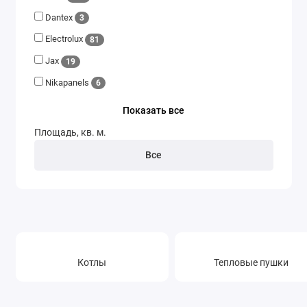
Инфракрасные дизельные обогреватели
Dantex
3
Electrolux
81
Теплогенераторы
Jax
19
Теплые полы
Nikapanels
6
Электрические тепловые завесы
Показать все
Площадь, кв. м.
Все
Котлы
Тепловые пушки