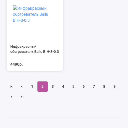
Инфракрасный
обогреватель Ballu BIH-S-0.3
4490р.
|<
<
1
2
3
4
5
6
7
8
9
>
>|